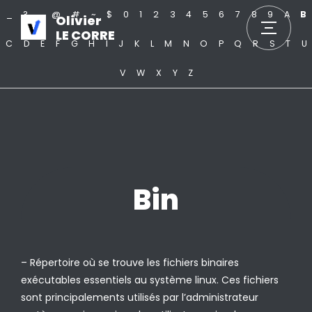
_
?
.
@
#
~
$
0
1
2
3
4
5
6
7
8
9
A
B
Olivier
LE CORRE
C
D
E
F
G
H
I
J
K
L
M
N
O
P
Q
R
S
T
U
V
W
X
Y
Z
Bin
– Répertoire où se trouve les fichiers binaires
exécutables essentiels au système linux. Ces fichiers
sont principalements utilisés par l’administrateur