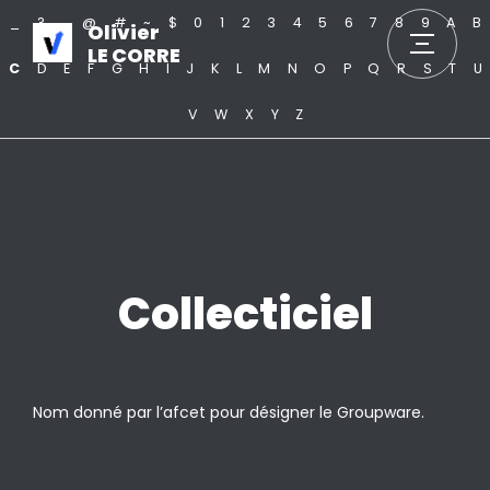
_
?
.
@
#
~
$
0
1
2
3
4
5
6
7
8
9
A
B
Olivier
LE CORRE
C
D
E
F
G
H
I
J
K
L
M
N
O
P
Q
R
S
T
U
V
W
X
Y
Z
Collecticiel
Nom donné par l’afcet pour désigner le Groupware.