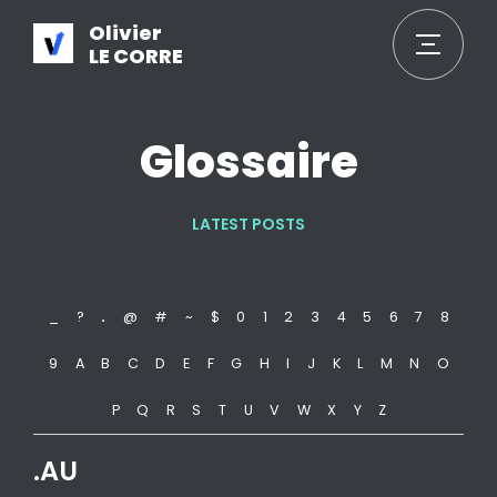
Olivier
LE CORRE
Glossaire
LATEST POSTS
_
?
.
@
#
~
$
0
1
2
3
4
5
6
7
8
9
A
B
C
D
E
F
G
H
I
J
K
L
M
N
O
P
Q
R
S
T
U
V
W
X
Y
Z
.AU