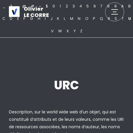
_
?
.
@
#
~
$
0
1
2
3
4
5
6
7
8
9
A
B
Olivier
LE CORRE
C
D
E
F
G
H
I
J
K
L
M
N
O
P
Q
R
S
T
U
V
W
X
Y
Z
URC
Description, sur le world wide web d’un objet, qui est
constitué d’attributs et de leurs valeurs, comme les URI
de ressources associées, les noms d’auteur, les noms