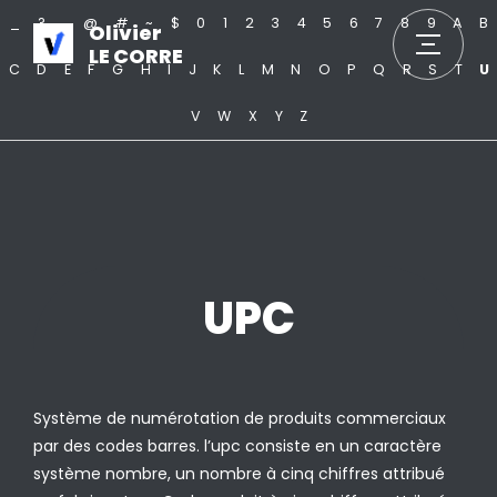
_
?
.
@
#
~
$
0
1
2
3
4
5
6
7
8
9
A
B
Olivier
LE CORRE
C
D
E
F
G
H
I
J
K
L
M
N
O
P
Q
R
S
T
U
V
W
X
Y
Z
UPC
Système de numérotation de produits commerciaux
par des codes barres. l’upc consiste en un caractère
système nombre, un nombre à cinq chiffres attribué