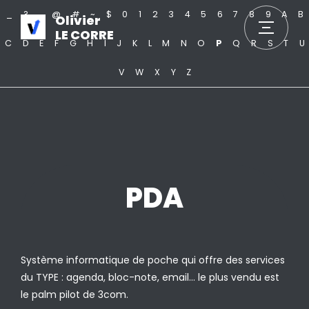
_
?
.
@
#
~
$
0
1
2
3
4
5
6
7
8
9
A
B
Olivier
LE CORRE
C
D
E
F
G
H
I
J
K
L
M
N
O
P
Q
R
S
T
U
V
W
X
Y
Z
PDA
Système informatique de poche qui offre des services
du TYPE : agenda, bloc-note, email… le plus vendu est
le palm pilot de 3com.