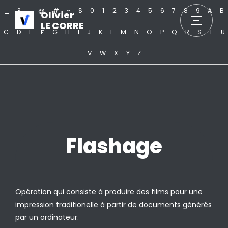
_
?
.
@
#
~
$
0
1
2
3
4
5
6
7
8
9
A
B
Olivier
LE CORRE
C
D
E
F
G
H
I
J
K
L
M
N
O
P
Q
R
S
T
U
V
W
X
Y
Z
Flashage
Opération qui consiste à produire des films pour une
impression traditionelle à partir de documents générés
par un ordinateur.