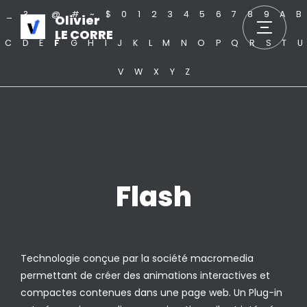
_
?
.
@
#
~
$
0
1
2
3
4
5
6
7
8
9
A
B
Olivier
LE CORRE
C
D
E
F
G
H
I
J
K
L
M
N
O
P
Q
R
S
T
U
V
W
X
Y
Z
Flash
Technologie conçue par la société macromedia
permettant de créer des animations interactives et
compactes contenues dans une page web. Un Plug-in