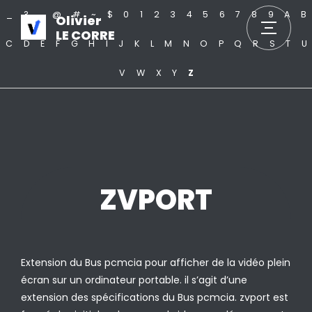
_
?
.
@
#
~
$
0
1
2
3
4
5
6
7
8
9
A
B
Olivier
LE CORRE
C
D
E
F
G
H
I
J
K
L
M
N
O
P
Q
R
S
T
U
V
W
X
Y
Z
ZVPORT
Extension du Bus pcmcia pour afficher de la vidéo plein
écran sur un ordinateur portable. il s’agit d’une
extension des spécifications du Bus pcmcia. zvport est