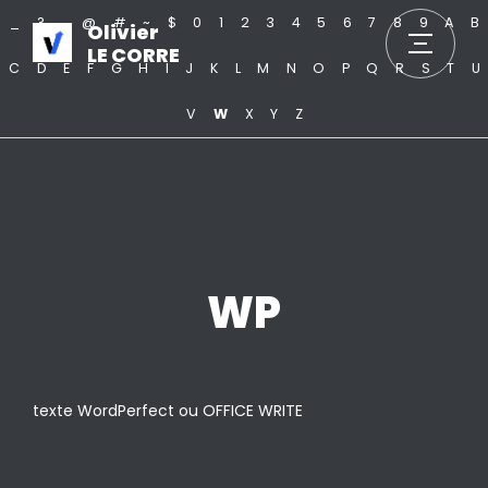
_
?
.
@
#
~
$
0
1
2
3
4
5
6
7
8
9
A
B
Olivier
LE CORRE
C
D
E
F
G
H
I
J
K
L
M
N
O
P
Q
R
S
T
U
V
W
X
Y
Z
WP
texte WordPerfect ou OFFICE WRITE