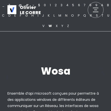
_
?
.
@
#
~
$
0
1
2
3
4
5
6
7
8
9
A
B
Olivier
LE CORRE
C
D
E
F
G
H
I
J
K
L
M
N
O
P
Q
R
S
T
U
V
W
X
Y
Z
Wosa
Ensemble d’api microsoft conçues pour permettre à
des applications windows de différents éditeurs de
communiquer sur un Réseau. les interfaces de wosa