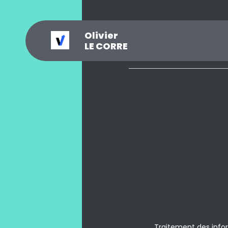
Olivier
_
?
.
@
#
~
$
0
LE CORRE
Traitement des inform