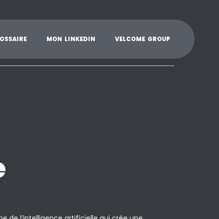
K
L
M
N
O
P
Q
R
S
T
U
V
W
X
Y
O
S
S
A
I
R
E
M
O
N
L
I
N
K
E
D
I
N
V
E
L
C
O
M
E
G
R
O
U
P
e
 de l’intelligence artificielle qui crée une