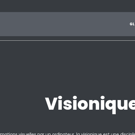
1
2
3
4
5
6
7
8
9
A
B
C
D
E
F
G
H
I
J
G
L
Z
Visioniqu
ations visuelles par un ordinateur. la visionique est une discipline