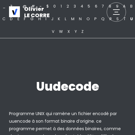
_
?
.
@
#
~
$
0
1
2
3
4
5
6
7
8
9
A
B
Olivier
LE CORRE
C
D
E
F
G
H
I
J
K
L
M
N
O
P
Q
R
S
T
U
V
W
X
Y
Z
Uudecode
Programme UNIX qui ramène un fichier encodé par
uuencode à son format binaire d’origine. ce
programme permet à des données binaires, comme