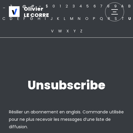
_
?
.
@
#
~
$
0
1
2
3
4
5
6
7
8
9
A
B
Olivier
LE CORRE
C
D
E
F
G
H
I
J
K
L
M
N
O
P
Q
R
S
T
U
V
W
X
Y
Z
Unsubscribe
Résilier un abonnement en anglais. Commande utilisée
pour ne plus recevoir les messages d’une liste de
diffusion.