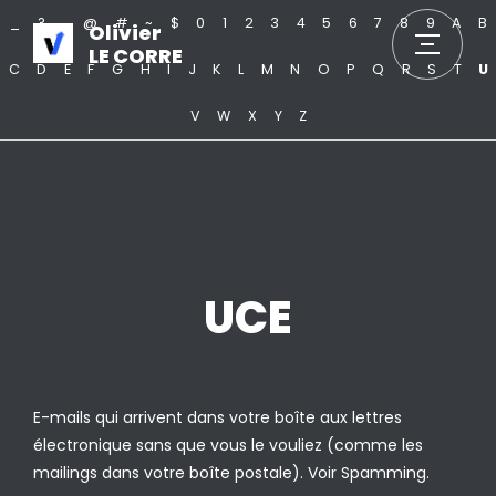
_
?
.
@
#
~
$
0
1
2
3
4
5
6
7
8
9
A
B
Olivier
LE CORRE
C
D
E
F
G
H
I
J
K
L
M
N
O
P
Q
R
S
T
U
V
W
X
Y
Z
UCE
E-mails qui arrivent dans votre boîte aux lettres
électronique sans que vous le vouliez (comme les
mailings dans votre boîte postale). Voir Spamming.