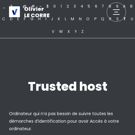
_
?
.
@
#
~
$
0
1
2
3
4
5
6
7
8
9
A
B
Olivier
LE CORRE
C
D
E
F
G
H
I
J
K
L
M
N
O
P
Q
R
S
T
U
V
W
X
Y
Z
Trusted host
Ordinateur qui n’a pas besoin de suivre toutes les
démarches d’identification pour avoir Accès à votre
ordinateur.