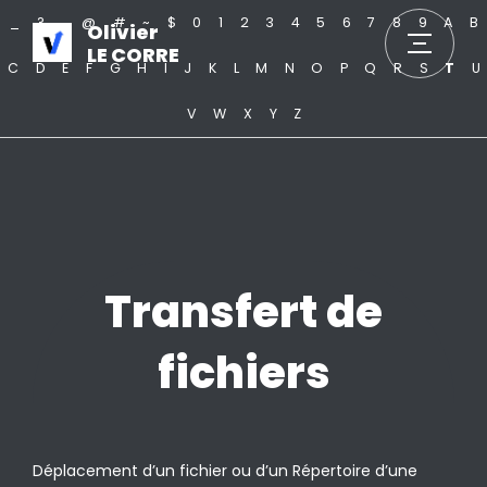
_
?
.
@
#
~
$
0
1
2
3
4
5
6
7
8
9
A
B
Olivier
LE CORRE
C
D
E
F
G
H
I
J
K
L
M
N
O
P
Q
R
S
T
U
V
W
X
Y
Z
Transfert de
fichiers
Déplacement d’un fichier ou d’un Répertoire d’une