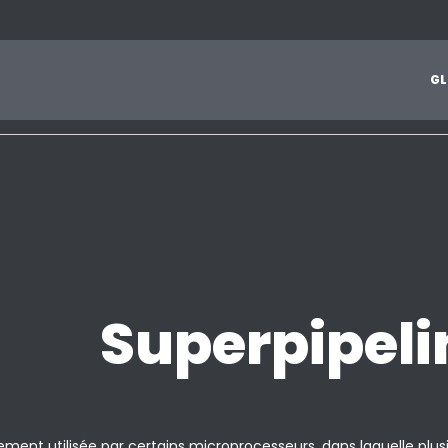
1
2
3
4
5
6
7
8
9
A
B
C
D
E
F
G
H
I
J
G
L
Z
Superpipeli
ment utilisée par certains microprocesseurs, dans laquelle plus