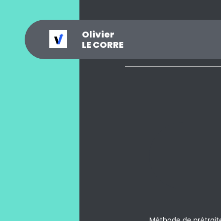
Olivier
_
?
.
@
#
~
$
0
LE CORRE
Méthode de prétraite