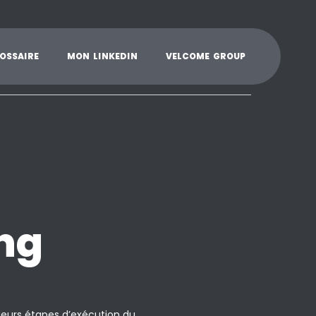
K
L
M
N
O
P
Q
R
S
T
U
V
W
X
Y
O
S
S
A
I
R
E
M
O
N
L
I
N
K
E
D
I
N
V
E
L
C
O
M
E
G
R
O
U
P
ng
ieurs étapes d’exécution du