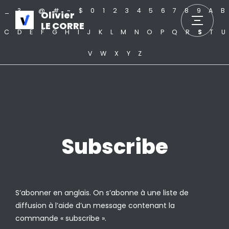
_
?
.
@
#
~
$
0
1
2
3
4
5
6
7
8
9
A
B
Olivier
LE CORRE
C
D
E
F
G
H
I
J
K
L
M
N
O
P
Q
R
S
T
U
V
W
X
Y
Z
Subscribe
S’abonner en anglais. On s’abonne à une liste de
diffusion à l’aide d’un message contenant la
commande « subscribe ».