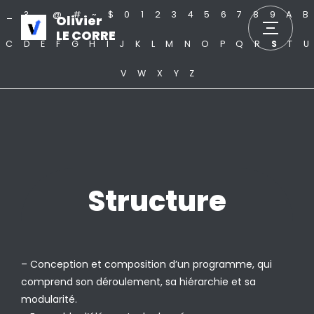
_
?
.
@
#
~
$
0
1
2
3
4
5
6
7
8
9
A
B
Olivier
LE CORRE
C
D
E
F
G
H
I
J
K
L
M
N
O
P
Q
R
S
T
U
V
W
X
Y
Z
Structure
– Conception et composition d’un programme, qui
comprend son déroulement, sa hiérarchie et sa
modularité.