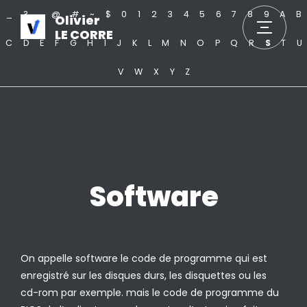
_
?
.
@
#
~
$
0
1
2
3
4
5
6
7
8
9
A
B
Olivier
LE CORRE
C
D
E
F
G
H
I
J
K
L
M
N
O
P
Q
R
S
T
U
V
W
X
Y
Z
Software
On appelle software le code de programme qui est
enregistré sur les disques durs, les disquettes ou les
cd-rom par exemple. mais le code de programme du