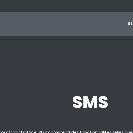
1
2
3
4
5
6
7
8
9
A
B
C
D
E
F
G
H
I
J
G
L
Z
SMS
icrosoft BackOffice. SMS comprend des fonctionnalités telles que