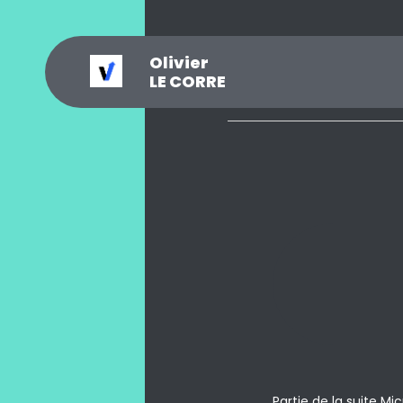
Olivier
_
?
.
@
#
~
$
0
LE CORRE
Partie de la suite M