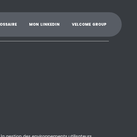
K
L
M
N
O
P
Q
R
S
T
U
V
W
X
Y
O
S
S
A
I
R
E
M
O
N
L
I
N
K
E
D
I
N
V
E
L
C
O
M
E
G
R
O
U
P
 la gestion des environnements utilisateurs