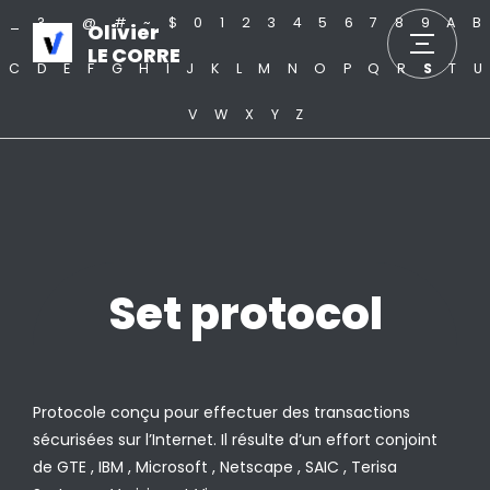
_
?
.
@
#
~
$
0
1
2
3
4
5
6
7
8
9
A
B
Olivier
LE CORRE
C
D
E
F
G
H
I
J
K
L
M
N
O
P
Q
R
S
T
U
V
W
X
Y
Z
Set protocol
Protocole conçu pour effectuer des transactions
sécurisées sur l’Internet. Il résulte d’un effort conjoint
de GTE , IBM , Microsoft , Netscape , SAIC , Terisa