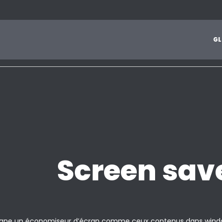
1
2
3
4
5
6
7
8
9
A
B
C
D
E
F
G
H
I
J
G
L
Z
Screen sav
igne un économiseur d’écran comme ceux contenus dans windo