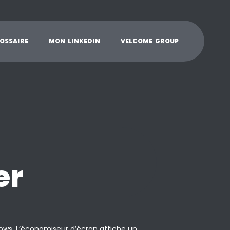
K
L
M
N
O
P
Q
R
S
T
U
V
W
X
Y
O
S
S
A
I
R
E
M
O
N
L
I
N
K
E
D
I
N
V
E
L
C
O
M
E
G
R
O
U
P
er
ws. L’économiseur d’écran affiche un