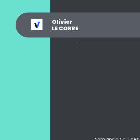
Olivier
_
?
.
@
#
~
$
0
LE CORRE
Nom anglais qui dés