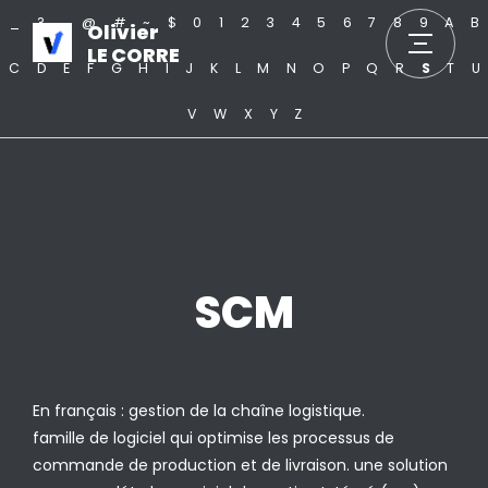
_
?
.
@
#
~
$
0
1
2
3
4
5
6
7
8
9
A
B
Olivier
LE CORRE
C
D
E
F
G
H
I
J
K
L
M
N
O
P
Q
R
S
T
U
V
W
X
Y
Z
SCM
En français : gestion de la chaîne logistique.
famille de logiciel qui optimise les processus de
commande de production et de livraison. une solution