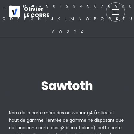
_
?
.
@
#
~
$
0
1
2
3
4
5
6
7
8
9
A
B
Olivier
LE CORRE
C
D
E
F
G
H
I
J
K
L
M
N
O
P
Q
R
S
T
U
V
W
X
Y
Z
Sawtoth
Nom de la carte mère des nouveaux g4 (milieu et
haut de gamme, l’entrée de gamme ne disposant que
de l’ancienne carte des g3 bleu et blanc). cette carte