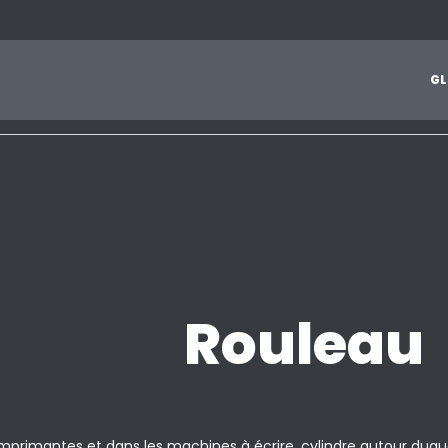
1
2
3
4
5
6
7
8
9
A
B
C
D
E
F
G
H
I
J
G
L
Z
Rouleau
imprimantes et dans les machines à écrire, cylindre autour duquel