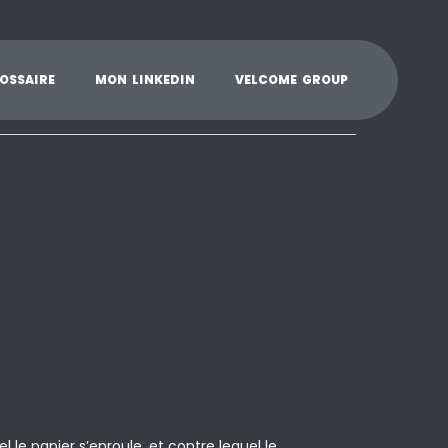
K
L
M
N
O
P
Q
R
S
T
U
V
W
X
Y
O
S
S
A
I
R
E
M
O
N
L
I
N
K
E
D
I
N
V
E
L
C
O
M
E
G
R
O
U
P
 le papier s’enroule, et contre lequel le