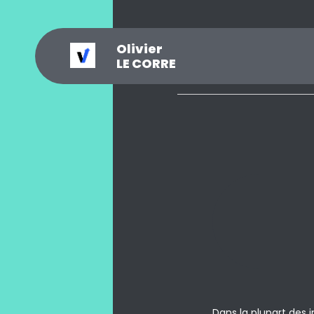
Olivier
_
?
.
@
#
~
$
0
LE CORRE
Dans la plupart des 