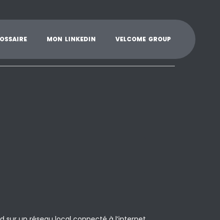
K
L
M
N
O
P
Q
R
S
T
U
V
W
X
Y
O
S
S
A
I
R
E
M
O
N
L
I
N
K
E
D
I
N
V
E
L
C
O
M
E
G
R
O
U
P
d sur un réseau local connecté à l’internet,