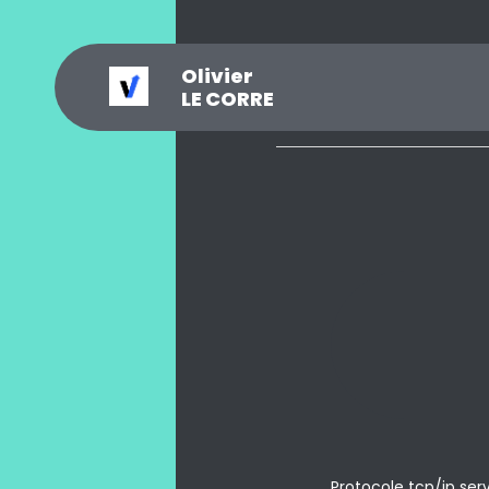
Olivier
_
?
.
@
#
~
$
0
LE CORRE
Protocole tcp/ip serv