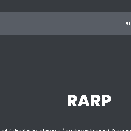
1
2
3
4
5
6
7
8
9
A
B
C
D
E
F
G
H
I
J
G
L
Z
RARP
ant à identifier les adresses ip (ou adresses logiques) d’un noeu