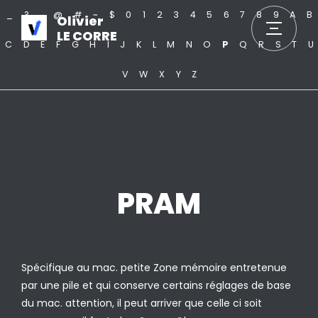
_
?
.
@
#
~
$
0
1
2
3
4
5
6
7
8
9
A
B
Olivier
LE CORRE
C
D
E
F
G
H
I
J
K
L
M
N
O
P
Q
R
S
T
U
V
W
X
Y
Z
PRAM
Spécifique au mac. petite Zone mémoire entretenue
par une pile et qui conserve certains réglages de base
du mac. attention, il peut arriver que celle ci soit