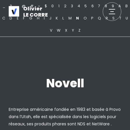
_
?
.
@
#
~
$
0
1
2
3
4
5
6
7
8
9
A
B
Olivier
LE CORRE
C
D
E
F
G
H
I
J
K
L
M
N
O
P
Q
R
S
T
U
V
W
X
Y
Z
Novell
Entreprise américaine fondée en 1983 et basée à Provo
dans l’Utah, elle est spécialisée dans les logiciels pour
réseaux, ses produits phares sont NDS et NetWare .