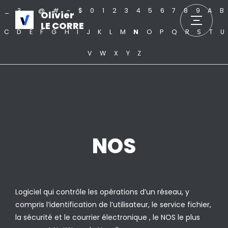
_
?
.
@
#
~
$
0
1
2
3
4
5
6
7
8
9
A
B
Olivier
LE CORRE
C
D
E
F
G
H
I
J
K
L
M
N
O
P
Q
R
S
T
U
V
W
X
Y
Z
NOS
Logiciel qui contrôle les opérations d’un réseau, y
compris l’identification de l’utilisateur, le service fichier,
la sécurité et le courrier électronique , le NOS le plus