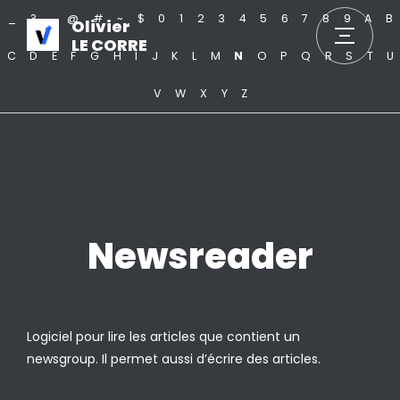
_
?
.
@
#
~
$
0
1
2
3
4
5
6
7
8
9
A
B
Olivier
LE CORRE
C
D
E
F
G
H
I
J
K
L
M
N
O
P
Q
R
S
T
U
V
W
X
Y
Z
Newsreader
Logiciel pour lire les articles que contient un
newsgroup. Il permet aussi d’écrire des articles.