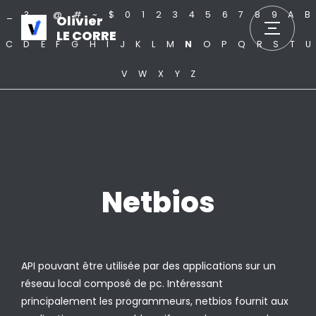
_
?
.
@
#
~
$
0
1
2
3
4
5
6
7
8
9
A
B
Olivier
LE CORRE
C
D
E
F
G
H
I
J
K
L
M
N
O
P
Q
R
S
T
U
V
W
X
Y
Z
Netbios
API pouvant être utilisée par des applications sur un
réseau local composé de pc. Intéressant
principalement les programmeurs, netbios fournit aux