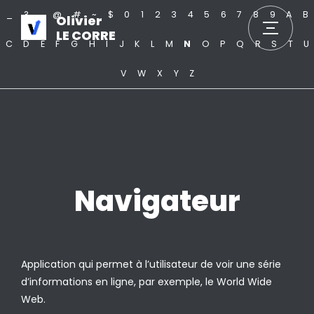
_
?
.
@
#
~
$
0
1
2
3
4
5
6
7
8
9
A
B
Olivier
LE CORRE
C
D
E
F
G
H
I
J
K
L
M
N
O
P
Q
R
S
T
U
V
W
X
Y
Z
Navigateur
Application qui permet à l’utilisateur de voir une série
d’informations en ligne, par exemple, le World Wide
Web.