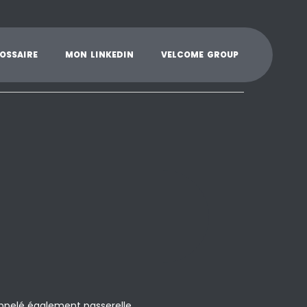
K
L
M
N
O
P
Q
R
S
T
U
V
W
X
Y
O
S
S
A
I
R
E
M
O
N
L
I
N
K
E
D
I
N
V
E
L
C
O
M
E
G
R
O
U
P
ppelé également passerelle.