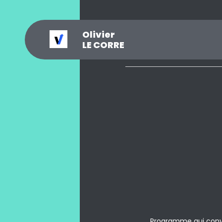
Olivier
_
?
.
@
#
~
$
0
LE CORRE
Programme qui conve