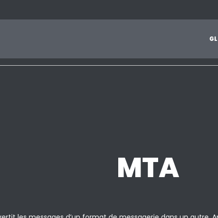
1
2
3
4
5
6
7
8
9
A
B
C
D
E
F
G
H
I
J
G
L
Z
MTA
rtit les messages d’un format de messagerie dans un autre. A