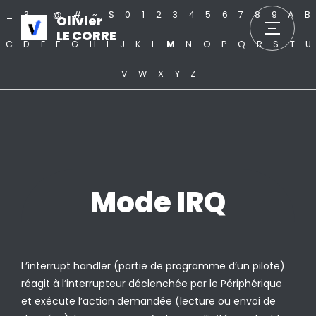
_
?
.
@
#
~
$
0
1
2
3
4
5
6
7
8
9
A
B
Olivier
LE CORRE
C
D
E
F
G
H
I
J
K
L
M
N
O
P
Q
R
S
T
U
V
W
X
Y
Z
Mode IRQ
L’interrupt handler (partie de programme d’un pilote)
réagit à l’interrupteur déclenchée par le Périphérique
et exécute l’action demandée (lecture ou envoi de