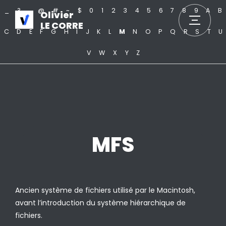
_
?
.
@
#
~
$
0
1
2
3
4
5
6
7
8
9
A
B
Olivier
LE CORRE
C
D
E
F
G
H
I
J
K
L
M
N
O
P
Q
R
S
T
U
V
W
X
Y
Z
MFS
Ancien système de fichiers utilisé par le Macintosh,
avant l’introduction du système hiérarchique de
fichiers.