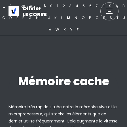
_
?
.
@
#
~
$
0
1
2
3
4
5
6
7
8
9
A
B
Olivier
LE CORRE
C
D
E
F
G
H
I
J
K
L
M
N
O
P
Q
R
S
T
U
V
W
X
Y
Z
Mémoire cache
Mémoire très rapide située entre la mémoire vive et le
microprocesseur, qui stocke les éléments que ce
dernier utilise fréquemment. Cela augmente la vitesse