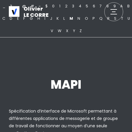
_
?
.
@
#
~
$
0
1
2
3
4
5
6
7
8
9
A
B
Olivier
LE CORRE
C
D
E
F
G
H
I
J
K
L
M
N
O
P
Q
R
S
T
U
V
W
X
Y
Z
MAPI
Spécification d’interface de Microsoft permettant à
différentes applications de messagerie et de groupe
de travail de fonctionner au moyen d’une seule