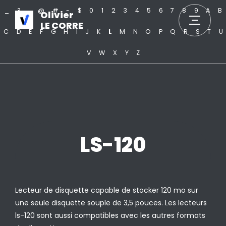
_
?
.
@
#
~
$
0
1
2
3
4
5
6
7
8
9
A
B
Olivier
LE CORRE
C
D
E
F
G
H
I
J
K
L
M
N
O
P
Q
R
S
T
U
V
W
X
Y
Z
LS-120
Lecteur de disquette capable de stocker 120 mo sur
une seule disquette souple de 3,5 pouces. Les lecteurs
ls-120 sont aussi compatibles avec les autres formats