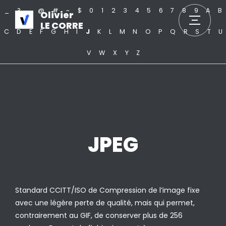
_
?
.
@
#
~
$
0
1
2
3
4
5
6
7
8
9
A
B
Olivier
LE CORRE
C
D
E
F
G
H
I
J
K
L
M
N
O
P
Q
R
S
T
U
V
W
X
Y
Z
JPEG
Standard CCITT/ISO de Compression de l’image fixe
avec une légère perte de qualité, mais qui permet,
contrairement au GIF, de conserver plus de 256