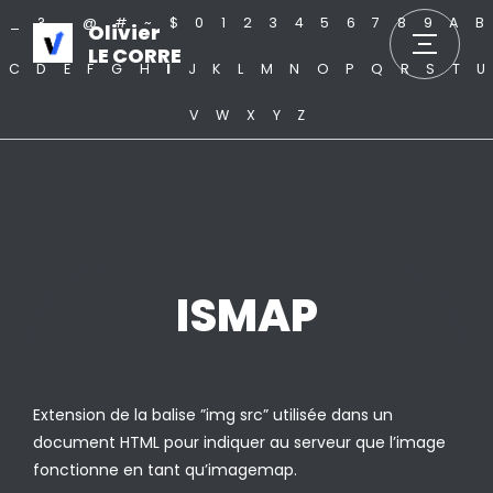
_
?
.
@
#
~
$
0
1
2
3
4
5
6
7
8
9
A
B
Olivier
LE CORRE
C
D
E
F
G
H
I
J
K
L
M
N
O
P
Q
R
S
T
U
V
W
X
Y
Z
ISMAP
Extension de la balise ”img src” utilisée dans un
document HTML pour indiquer au serveur que l’image
fonctionne en tant qu’imagemap.