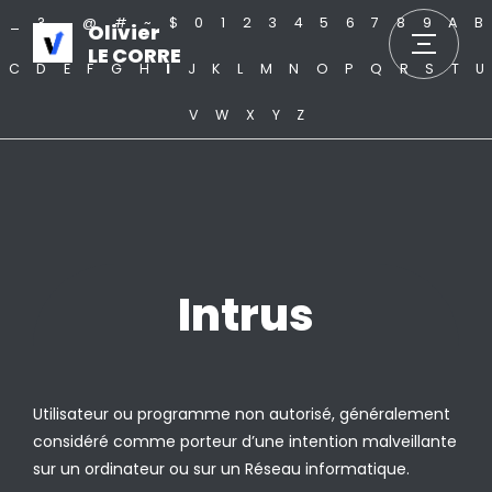
_
?
.
@
#
~
$
0
1
2
3
4
5
6
7
8
9
A
B
Olivier
LE CORRE
C
D
E
F
G
H
I
J
K
L
M
N
O
P
Q
R
S
T
U
V
W
X
Y
Z
Intrus
Utilisateur ou programme non autorisé, généralement
considéré comme porteur d’une intention malveillante
sur un ordinateur ou sur un Réseau informatique.