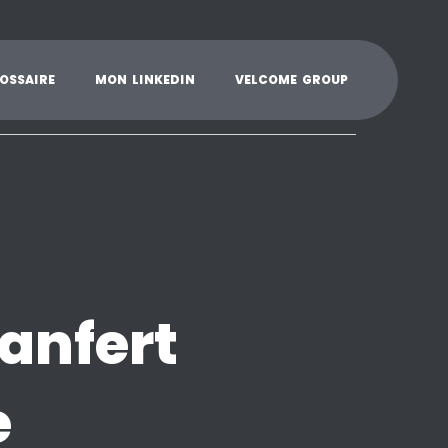
K
L
M
N
O
P
Q
R
S
T
U
V
W
X
Y
O
S
S
A
I
R
E
M
O
N
L
I
N
K
E
D
I
N
V
E
L
C
O
M
E
G
R
O
U
P
anfert
e