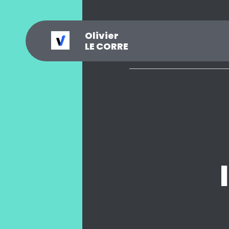
Olivier
_
?
.
@
#
~
$
0
LE CORRE