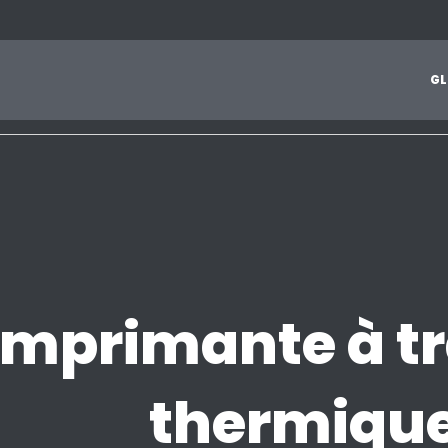
1
2
3
4
5
6
7
8
9
A
B
C
D
E
F
G
H
I
J
G
L
Z
Imprimante à tr
thermiqu