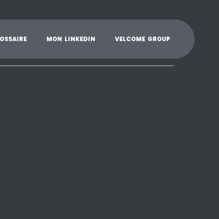
K
L
M
N
O
P
Q
R
S
T
U
V
W
X
Y
O
S
S
A
I
R
E
M
O
N
L
I
N
K
E
D
I
N
V
E
L
C
O
M
E
G
R
O
U
P