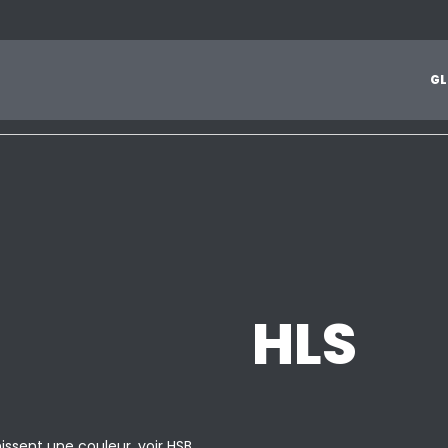
1
2
3
4
5
6
7
8
9
A
B
C
D
E
F
G
H
I
J
G
L
Z
HLS
issent une couleur. voir HSB.