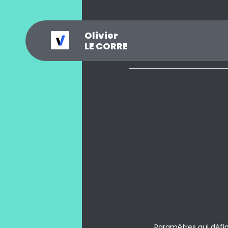
Olivier
_
?
.
@
#
~
$
0
LE CORRE
Paramètres qui défin