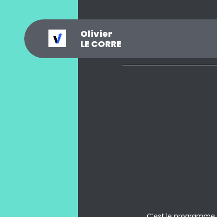
Olivier
_
?
.
@
#
~
$
0
LE CORRE
C’est le programme 