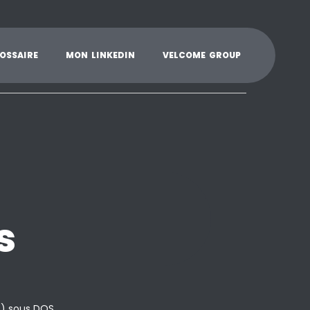
K
L
M
N
O
P
Q
R
S
T
U
V
W
X
Y
O
S
S
A
I
R
E
M
O
N
L
I
N
K
E
D
I
N
V
E
L
C
O
M
E
G
R
O
U
P
s
) sous DOS.