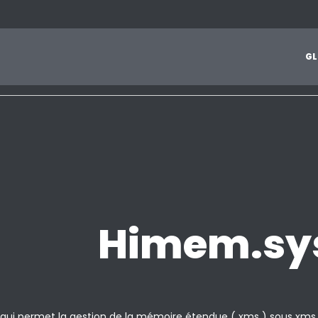
1
2
3
4
5
6
7
8
9
A
B
C
D
E
F
G
H
I
J
G
L
Z
Himem.sy
qui permet la gestion de la mémoire étendue ( xms ) sous xms 