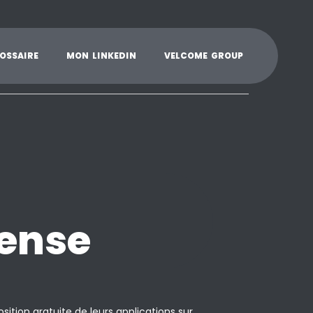
K
L
M
N
O
P
Q
R
S
T
U
V
W
X
Y
O
S
S
A
I
R
E
M
O
N
L
I
N
K
E
D
I
N
V
E
L
C
O
M
E
G
R
O
U
P
cense
ition gratuite de leurs applications sur