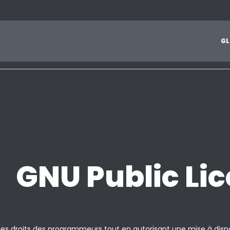
1
2
3
4
5
6
7
8
9
A
B
C
D
E
F
G
H
I
J
G
L
Z
GNU Public Li
les droits des programmeurs tout en autorisant une mise à dispos