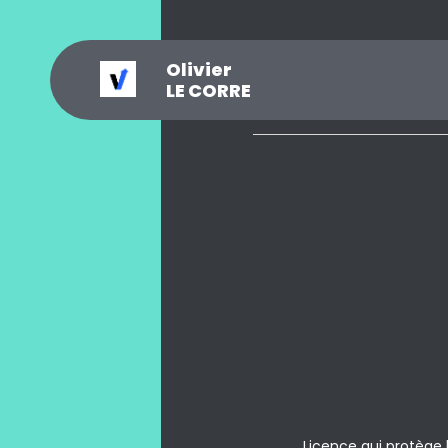
Olivier
_
?
.
@
#
~
$
0
LE CORRE
Licence qui protège 