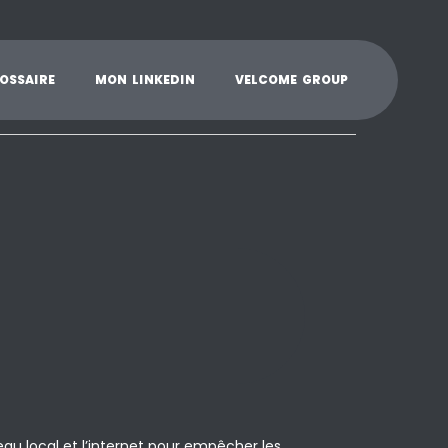
K
L
M
N
O
P
Q
R
S
T
U
V
W
X
Y
O
S
S
A
I
R
E
M
O
N
L
I
N
K
E
D
I
N
V
E
L
C
O
M
E
G
R
O
U
P
seau local et l’internet pour empêcher les