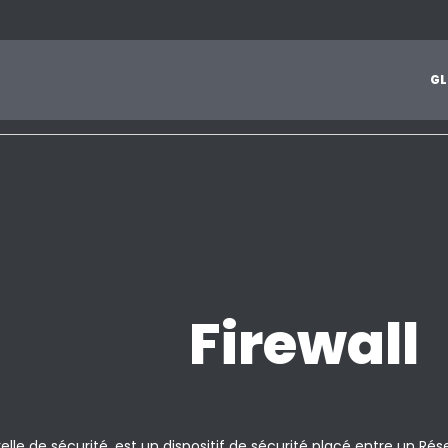
1
2
3
4
5
6
7
8
9
A
B
C
D
E
F
G
H
I
J
G
L
Z
Firewall
relle de sécurité, est un dispositif de sécurité placé entre un Ré