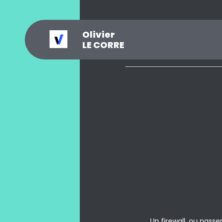
Olivier
_
?
.
@
#
~
$
0
LE CORRE
Un firewall, ou passe