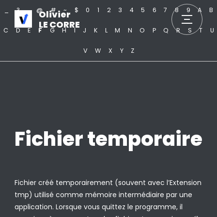
_
?
.
@
#
~
$
0
1
2
3
4
5
6
7
8
9
A
B
Olivier
LE CORRE
C
D
E
F
G
H
I
J
K
L
M
N
O
P
Q
R
S
T
U
V
W
X
Y
Z
Fichier temporaire
Fichier créé temporairement (souvent avec l’Extension
tmp) utilisé comme mémoire intermédiaire par une
application. Lorsque vous quittez le programme, il