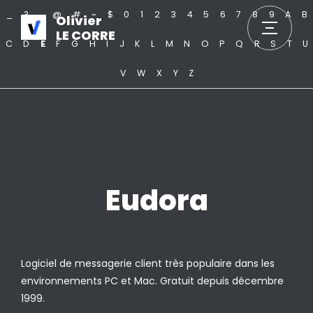
_
?
.
@
#
~
$
0
1
2
3
4
5
6
7
8
9
A
B
Olivier
LE CORRE
C
D
E
F
G
H
I
J
K
L
M
N
O
P
Q
R
S
T
U
V
W
X
Y
Z
Eudora
Logiciel de messagerie client très populaire dans les
environnements PC et Mac. Gratuit depuis décembre
1999.